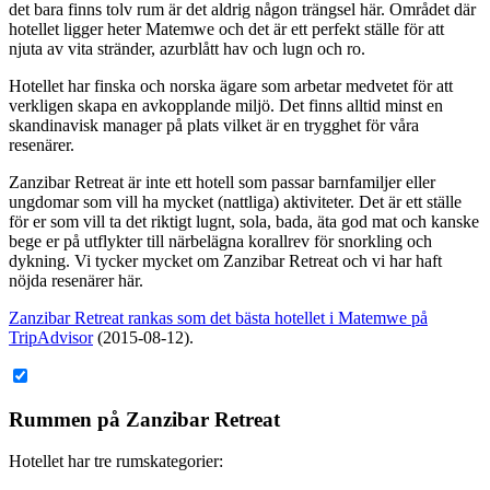
det bara finns tolv rum är det aldrig någon trängsel här. Området där
hotellet ligger heter Matemwe och det är ett perfekt ställe för att
njuta av vita stränder, azurblått hav och lugn och ro.
Hotellet har finska och norska ägare som arbetar medvetet för att
verkligen skapa en avkopplande miljö. Det finns alltid minst en
skandinavisk manager på plats vilket är en trygghet för våra
resenärer.
Zanzibar Retreat är inte ett hotell som passar barnfamiljer eller
ungdomar som vill ha mycket (nattliga) aktiviteter. Det är ett ställe
för er som vill ta det riktigt lugnt, sola, bada, äta god mat och kanske
bege er på utflykter till närbelägna korallrev för snorkling och
dykning. Vi tycker mycket om Zanzibar Retreat och vi har haft
nöjda resenärer här.
Zanzibar Retreat rankas som det bästa hotellet i Matemwe på
TripAdvisor
(2015-08-12).
Rummen på Zanzibar Retreat
Hotellet har tre rumskategorier: