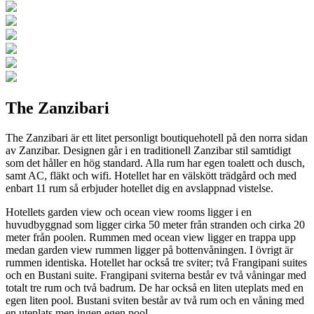
The Zanzibari
The Zanzibari är ett litet personligt boutiquehotell på den norra sidan
av Zanzibar. Designen går i en traditionell Zanzibar stil samtidigt
som det håller en hög standard. Alla rum har egen toalett och dusch,
samt AC, fläkt och wifi. Hotellet har en välskött trädgård och med
enbart 11 rum så erbjuder hotellet dig en avslappnad vistelse.
Hotellets garden view och ocean view rooms ligger i en
huvudbyggnad som ligger cirka 50 meter från stranden och cirka 20
meter från poolen. Rummen med ocean view ligger en trappa upp
medan garden view rummen ligger på bottenvåningen. I övrigt är
rummen identiska. Hotellet har också tre sviter; två Frangipani suites
och en Bustani suite. Frangipani sviterna består ev två våningar med
totalt tre rum och två badrum. De har också en liten uteplats med en
egen liten pool. Bustani sviten består av två rum och en våning med
en uteplats men ingen egen pool.