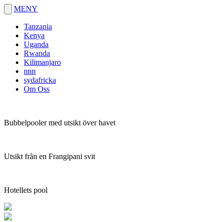
MENY
Tanzania
Kenya
Uganda
Rwanda
Kilimanjaro
nnn
sydafricka
Om Oss
Bubbelpooler med utsikt över havet
Utsikt från en Frangipani svit
Hotellets pool