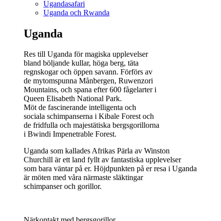
Ugandasafari
Uganda och Rwanda
Uganda
Res till Uganda för magiska upplevelser
bland böljande kullar, höga berg, täta
regnskogar och öppen savann. Förförs av
de mytomspunna Månbergen, Ruwenzori
Mountains, och spana efter 600 fågelarter i
Queen Elisabeth National Park.
Möt de fascinerande intelligenta och
sociala schimpanserna i Kibale Forest och
de fridfulla och majestätiska bergsgorillorna
i Bwindi Impenetrable Forest.
Uganda som kallades Afrikas Pärla av Winston
Churchill är ett land fyllt av fantastiska upplevelser
som bara väntar på er. Höjdpunkten på er resa i Uganda
är möten med våra närmaste släktingar
schimpanser och gorillor.
Närkontakt med bergsgorillor