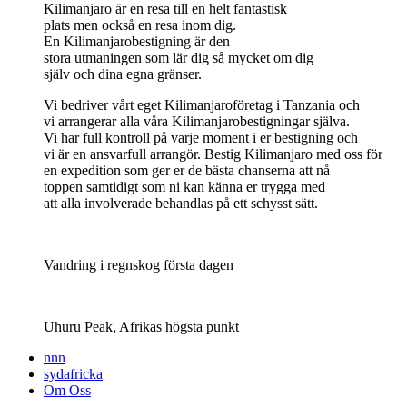
Kilimanjaro är en resa till en helt fantastisk
plats men också en resa inom dig.
En Kilimanjarobestigning är den
stora utmaningen som lär dig så mycket om dig
själv och dina egna gränser.
Vi bedriver vårt eget Kilimanjaroföretag i Tanzania och
vi arrangerar alla våra Kilimanjarobestigningar själva.
Vi har full kontroll på varje moment i er bestigning och
vi är en ansvarfull arrangör. Bestig Kilimanjaro med oss för
en expedition som ger er de bästa chanserna att nå
toppen samtidigt som ni kan känna er trygga med
att alla involverade behandlas på ett schysst sätt.
Vandring i regnskog första dagen
Uhuru Peak, Afrikas högsta punkt
nnn
sydafricka
Om Oss