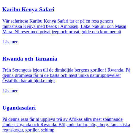
Karibu Kenya Safari
Vår safariresa Karibu Kenya Safari tar er på en resa genom
fantastiska Kenya med besök i Amboseli, Lake Nakuru och Masai
Mara. Ni reser med privat jeep och privat guide och kommer att
Läs mer
Rwanda och Tanzania
Från Serengetis lejon till de dimhöljda bergens gorillor i Rwanda. På
denna drömresa får ni de bästa och mest unika naturupplevelser
Östafrika har att bjuda; migr
Läs mer
Ugandasafari
På denna resa får ni uppleva två av Afrikas allra mest spännande
länder; Uganda och Rwanda. Böljande kullar, höga berg, fantastiska
regnskogar, gorillor, schimp