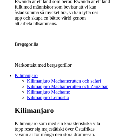
Rwanda är ett land som berör. Rwanda är ett land
fullt med människor som bevisar att vi kan
åstadkomma så mycket bra, vi kan lyfta oss
upp och skapa en bättre värld genom
att arbeta tillsammans.
Bregsgorilla
Närkontakt med bergsgorillor
Kilimanjaro
Kilimanjaro Machamerutten och safari
Kilimanjaro Machamerutten och Zanzibar
Kilimanjaro Machame
Kilimanjaro Lemosho
Kilimanjaro
Kilimanjaro som med sin karakteristiska vita
topp reser sig majestätiskt över Östafrikas
savann är för många den stora drömresan.